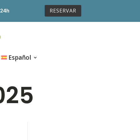
RESERVAR
 24h
Español
025