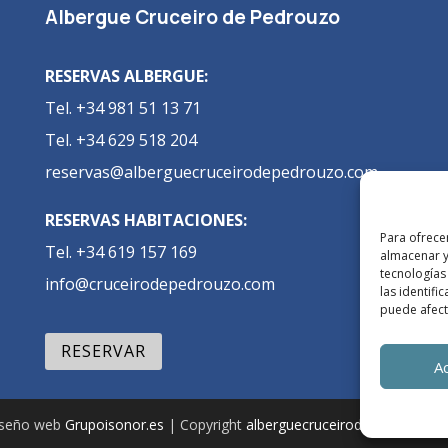
Albergue Cruceiro de Pedrouzo
RESERVAS ALBERGUE:
Tel. +34 981 51 13 71
Tel. +34 629 518 204
reservas@alberguecruceirodepedrouzo.com
RESERVAS HABITACIONES:
Para ofrece
Tel. +34 619 157 169
almacenar y
tecnologías
info@cruceirodepedrouzo.com
las identifi
puede afecta
RESERVAR
A
iseño web
Grupoisonor.es
| Copyright
alberguecruceirodepedrouzo.