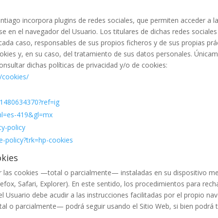
antiago
incorpora plugins de redes sociales, que permiten acceder a la
 en el navegador del Usuario. Los titulares de dichas redes sociales
ada caso, responsables de sus propios ficheros y de sus propias práct
kies y, en su caso, del tratamiento de sus datos personales. Únicame
nsultar dichas políticas de privacidad y/o de cookies:
/cookies/
41480634370?ref=ig
y?hl=es-419&gl=mx
cy-policy
e-policy?trk=hp-cookies
okies
nar las cookies —total o parcialmente— instaladas en su dispositivo m
fox, Safari, Explorer). En este sentido, los procedimientos para recha
 Usuario debe acudir a las instrucciones facilitadas por el propio nav
 o parcialmente— podrá seguir usando el Sitio Web, si bien podrá ten