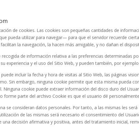
com
ilización de cookies. Las cookies son pequeñas cantidades de informa
 que pueda utilizar para navegar— para que el servidor recuerde cie
 facilitan la navegación, la hacen más amigable, y no dañan el dispos
ecogida de información relativa a las preferencias determinadas por e
su experiencia y el uso del Sitio Web, y pueden también, por ejemplo, 
uede incluir la fecha y hora de visitas al Sitio Web, las páginas visi
 mismo. Sin embargo, ninguna cookie permite que esta misma pueda co
. Ninguna cookie puede extraer información del disco duro del Usuar
o forme parte del archivo Cookie es que el usuario dé personalmente 
na se consideran datos personales. Por tanto, a las mismas les será d
a utilización de las mismas será necesario el consentimiento del Usua
 una decisión afirmativa y positiva, antes del tratamiento inicial, r