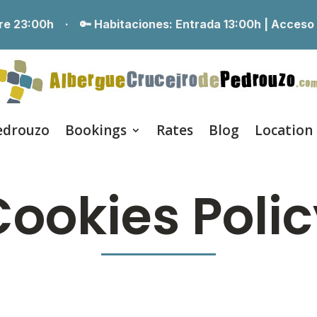
erre 23:00h ·
🔑 Habitaciones:
Entrada 13:00h | Acceso
edrouzo
Bookings
Rates
Blog
Location
ookies Poli