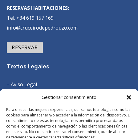
RESERVAS HABITACIONES:
Tel. +34 619 157 169
info@cruceirodepedrouzo.com
RESERVAR
Textos Legales
– Aviso Legal
–
Política Privacidad
Gestionar consentimiento
– Política Cookies
Para ofrecer las mejores experiencias, utilizamos tecnologías como las
– Términos y Condiciones
cookies para almacenar y/o acceder a la información del dispositivo. El
consentimiento de estas tecnologías nos permitirá procesar datos
como el comportamiento de navegación o las identificaciones únicas
en este sitio. No consentir o retirar el consentimiento, puede afectar
negativamente a ciertas características y funciones.