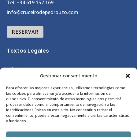
Tel. +34 619 157 169
info@cruceirodepedrouzo.com
RESERVAR
Textos Legales
– Aviso Legal
Gestionar consentimiento
–
Política Privacidad
– Política Cookies
Para ofrecer las mejores experiencias, utilizamos tecnologías como
las cookies para almacenar y/o acceder a la información del
– Términos y Condiciones
dispositivo. El consentimiento de estas tecnologías nos permitirá
procesar datos como el comportamiento de navegación o las
identificaciones únicas en este sitio. No consentir o retirar el
consentimiento, puede afectar negativamente a ciertas características
y funciones.