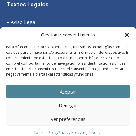
Textos Legales
– Aviso Legal
–
Política Privacidad
Gestionar consentimiento
– Política Cookies
Para ofrecer las mejores experiencias, utilizamos tecnologías como las
– Términos y Condiciones
cookies para almacenar y/o acceder a la información del dispositivo. El
consentimiento de estas tecnologías nos permitirá procesar datos
como el comportamiento de navegación o las identificaciones únicas
en este sitio. No consentir o retirar el consentimiento, puede afectar
negativamente a ciertas características y funciones.
Aceptar
Denegar
Ver preferencias
Diseño web
Grupoisonor.es
| Copyright
Cookies Policy
Privacy Policy
Legal Notice
alberguecruceirodepedrouzo.com