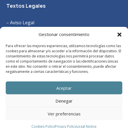
Textos Legales
– Aviso Legal
–
Política Privacidad
Gestionar consentimiento
– Política Cookies
Para ofrecer las mejores experiencias, utilizamos tecnologías como las
– Términos y Condiciones
cookies para almacenar y/o acceder a la información del dispositivo. El
consentimiento de estas tecnologías nos permitirá procesar datos
como el comportamiento de navegación o las identificaciones únicas
en este sitio. No consentir o retirar el consentimiento, puede afectar
negativamente a ciertas características y funciones.
Aceptar
Denegar
Ver preferencias
Diseño web
Grupoisonor.es
| Copyright
Cookies Policy
Privacy Policy
Legal Notice
alberguecruceirodepedrouzo.com